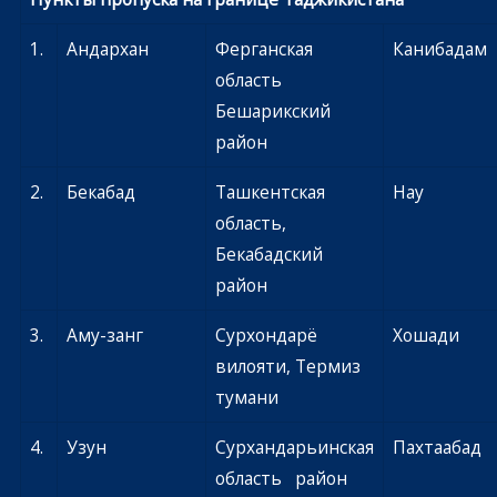
1.
Андархан
Ферганская
Канибадам
область
Бешарикский
район
2.
Бекабад
Ташкентская
Нау
область,
Бекабадский
район
3.
Аму-занг
Сурхондарё
Хошади
вилояти, Термиз
тумани
4.
Узун
Сурхандарьинская
Пахтаабад
область район