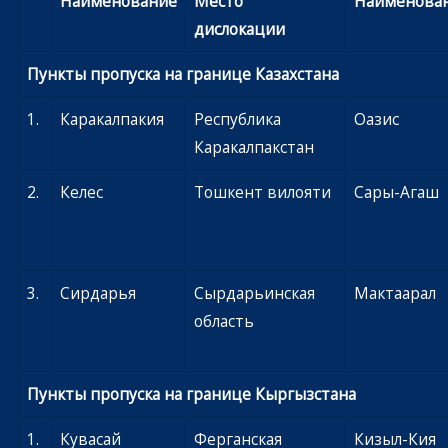
Наименование
Место
Наименова
дислокации
Пункты пропуска на границе Казахстана
1.
Каракалпакия
Республика
Оазис
Каракалпакстан
2.
Келес
Тошкент вилояти
Сары-Агаш
3.
Сирдарья
Сырдарьинская
Мактаарал
область
Пункты пропуска на границе Кыргызстана
1.
Кувасай
Ферганская
Кизыл-Кия