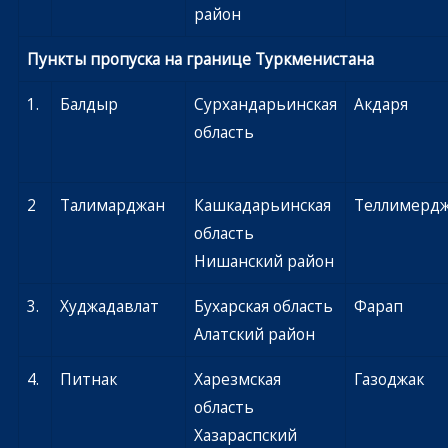
район
Пункты пропуска на границе Туркменистана
1.
Балдыр
Сурхандарьинская
Акдаря
область
2
Талимарджан
Кашкадарьинская
Теллимерд
область
Нишанский район
3.
Худжадавлат
Бухарская область
Фарап
Алатский район
4.
Питнак
Харезмская
Газоджак
область
Хазараспский