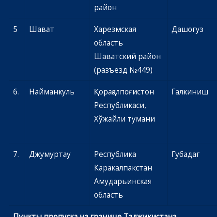
район
5
Шават
Харезмская
Дашогуз
область
Шаватский район
(разъезд №449)
6.
Найманкуль
Қорақалпоғистон
Галкиниш
Республикаси,
Хўжайли тумани
7.
Джумуртау
Республика
Губадаг
Каракалпакстан
Амударьинская
область
Пункты пропуска на границе Таджикистана