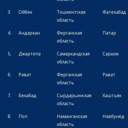
3.
Ойбек
Тошкентская
Фатехабад
область
4.
Андархан
Ферганская
Патар
область
5.
Джартепа
Самаркандская
Саразм
область
6.
Рават
Ферганская
Рават
область
7.
Бекабад
Сырдарьинская
Хаштьяк
область
8.
Поп
Наманганская
Навбунёд
область