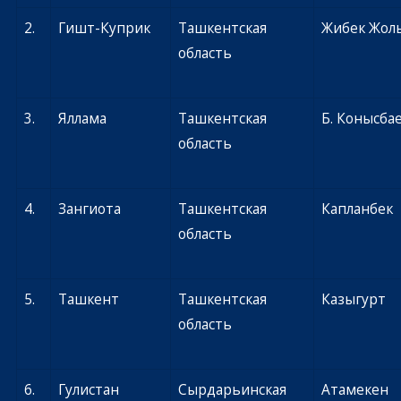
2.
Гишт-Куприк
Ташкентская
Жибек Жол
область
3.
Яллама
Ташкентская
Б. Конысба
область
4.
Зангиота
Ташкентская
Капланбек
область
5.
Ташкент
Ташкентская
Казыгурт
область
6.
Гулистан
Сырдарьинская
Атамекен