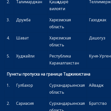
2.
Талимарджан
Қашқадарё
Теллимерж
вилояти
3.
Дружба
Харезмская
Газоджак
область
4.
Шават
Харезмская
Дашогуз
область
5.
Худжайли
Республика
Куня-Урген
Каракалпакстан
Пункты пропуска на границе Таджикистана
1.
Гулбахор
Сурхандарьинская
Айвадж
область
2.
Сариасия
Сурхандарьинская
Братство
область