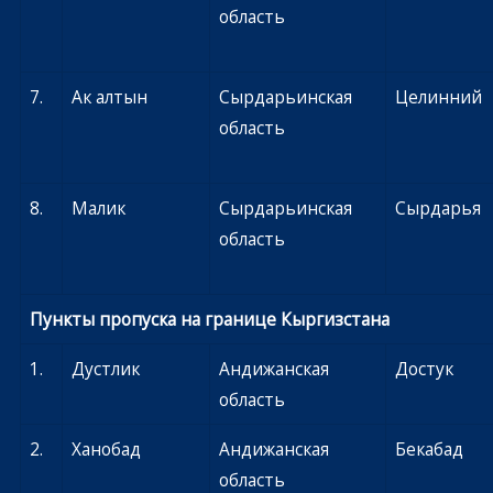
область
7.
Ак алтын
Сырдарьинская
Целинний
область
8.
Малик
Сырдарьинская
Сырдарья
область
Пункты пропуска на границе Кыргизстана
1.
Дустлик
Андижанская
Достук
область
2.
Ханобад
Андижанская
Бекабад
область