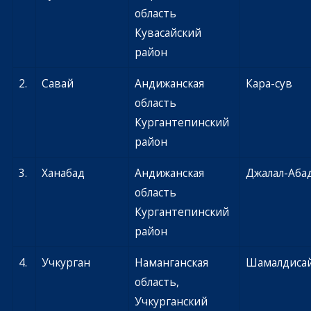
область
Кувасайский
район
2.
Савай
Андижанская
Кара-сув
область
Кургантепинский
район
3.
Ханабад
Андижанская
Джалал-Аба
область
Кургантепинский
район
4.
Учкурган
Наманганская
Шамалдиса
область,
Учкурганский