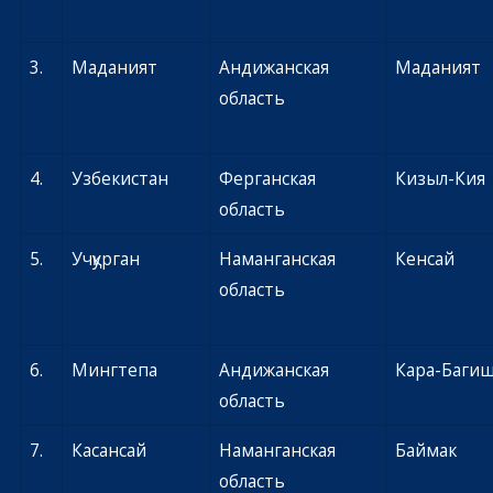
3.
Маданият
Андижанская
Маданият
область
4.
Узбекистан
Ферганская
Кизыл-Кия
область
5.
Учқурган
Наманганская
Кенсай
область
6.
Мингтепа
Андижанская
Кара-Баги
область
7.
Касансай
Наманганская
Баймак
область