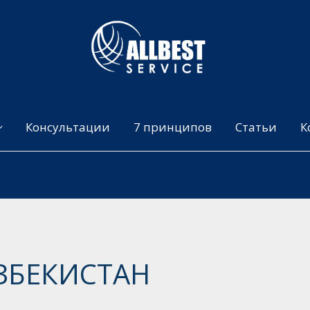
Консультации
7 принципов
Статьи
К
ЗБЕКИСТАН